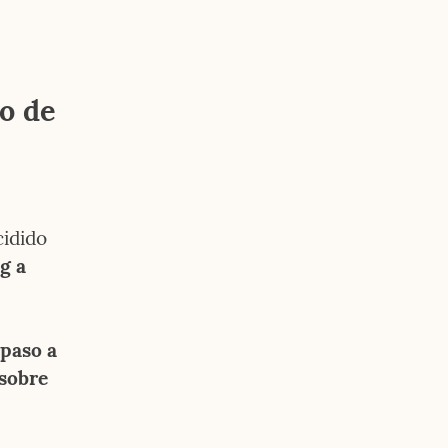
o de 
idido 
me largo de Blogger y mudo este blog a 
Me paso a 
sobre 