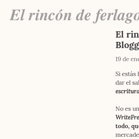
El rincón de ferla
El ri
Blogg
19 de en
Si estás
dar el sa
escritura
No es un
WriteFre
todo, qu
mercadea