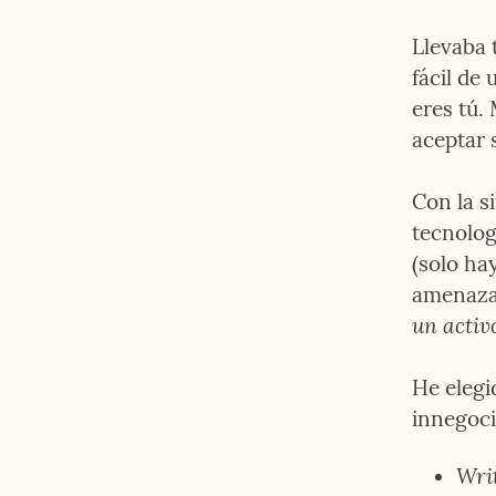
Llevaba 
fácil de 
eres tú.
aceptar 
Con la s
tecnolog
(solo ha
amenazas
un activ
He elegi
innegoci
Writ