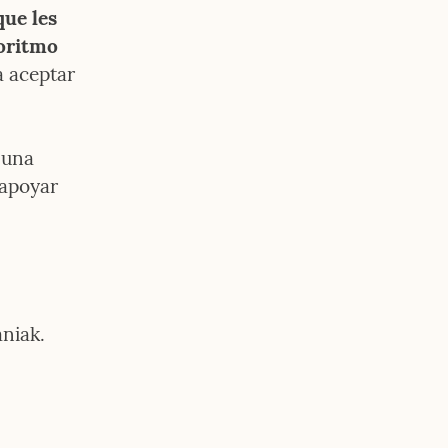
ue les 
oritmo 
 aceptar 
una 
apoyar 
aniak.