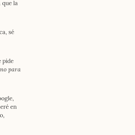
que la 
a, sé 
 pide 
no para 
ogle, 
eré en 
, 