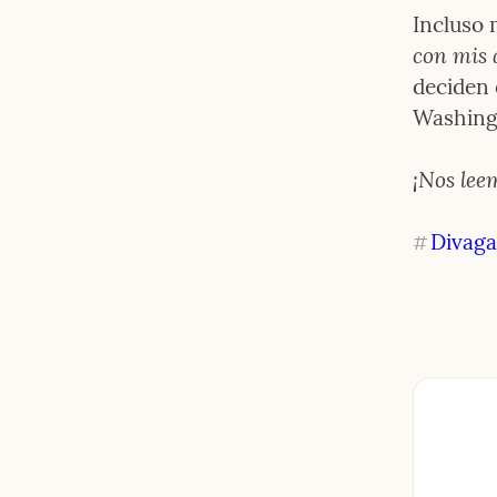
Incluso 
con mis 
deciden 
Washing
¡Nos leem
Divaga
#