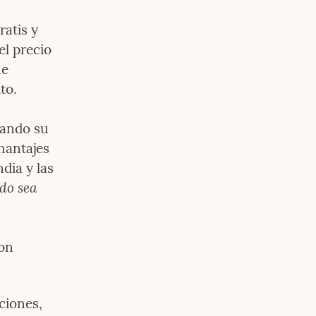
atis y 
l precio 
e 
to.
ando su 
antajes 
ia y las 
do sea 
on 
ciones, 