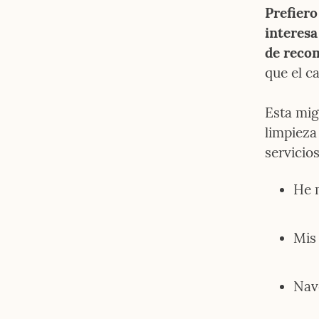
Prefiero
interesa
de reco
que el c
Esta mig
limpieza
servicios
He m
Mis 
Nav