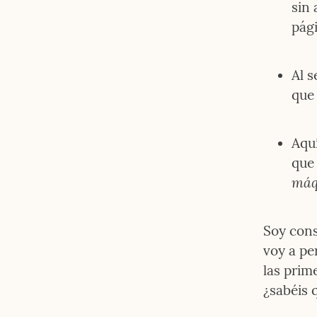
sin 
pági
Al s
que
Aquí
que
máq
Soy cons
voy a pe
las prim
¿sabéis 