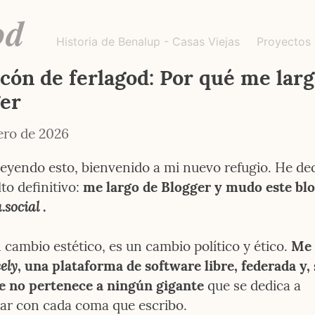
god
Historia de Benalup - Casas Viejas
Proyectos
ncón de ferlagod: Por qué me larg
er
ero de 2026
 leyendo esto, bienvenido a mi nuevo refugio. He dec
lto definitivo: 
.social
 .
 cambio estético, es un cambio político y ético. 
ely
, una plataforma de software libre, federada y, 
e no pertenece a ningún gigante
 que se dedica a 
r con cada coma que escribo.